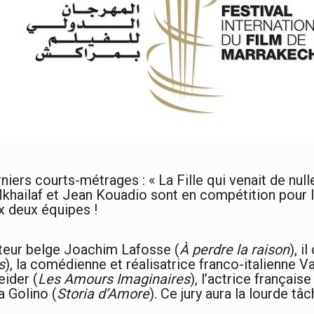
ers courts-métrages : « La Fille qui venait de nulle
hailaf et Jean Kouadio sont en compétition pour le
x deux équipes !
sateur belge Joachim Lafosse (
À perdre la raison
), i
s
), la comédienne et réalisatrice franco-italienne V
eider (
Les Amours Imaginaires
), l’actrice français
a Golino (
Storia d’Amore
). Ce jury aura la lourde tâ