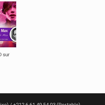
D sur
e) / +212 6 61 49 54 03 (Portable)