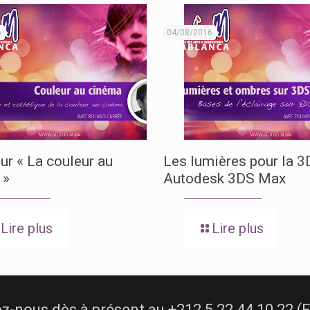
6
04/08/2016
ur « La couleur au
Les lumières pour la 3
 »
Autodesk 3DS Max
Lire plus
Lire plus
ous dès à présent au +212 5 22 44 10 22 (Fix