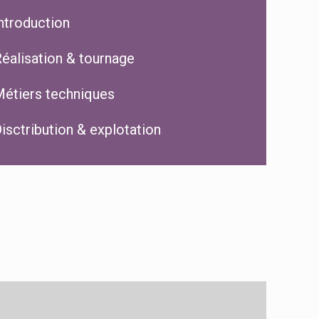
ntroduction
éalisation & tournage
étiers techniques
isctribution & explotation