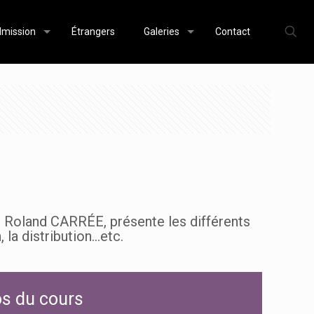
mission
Étrangers
Galeries
Contact
r Roland CARRÉE, présente les différents
la distribution...etc.
s du cours