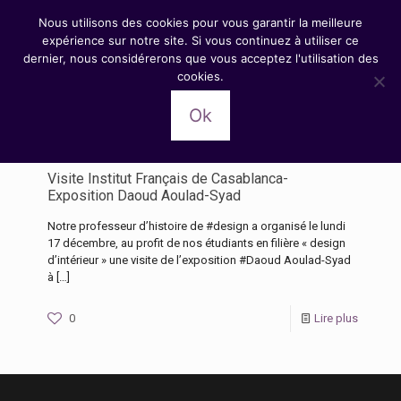
Nous utilisons des cookies pour vous garantir la meilleure
expérience sur notre site. Si vous continuez à utiliser ce
dernier, nous considérerons que vous acceptez l'utilisation des
cookies.
Catégories
Tags
Auteurs
Afficher tout
Ok
Visite Institut Français de Casablanca-
Exposition Daoud Aoulad-Syad
Notre professeur d’histoire de #design a organisé le lundi
17 décembre, au profit de nos étudiants en filière « design
d’intérieur » une visite de l’exposition #Daoud Aoulad-Syad
à
[…]
0
Lire plus